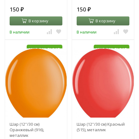
150
150
₽
₽
В корзину
В корзину
В наличии
В наличии
УЖЕ С HI-FLOAT
УЖЕ С HI-FLOAT
Шар (12''/30 см)
Шар (12''/30 см) Красный
Оранжевый (916),
(515), металлик
металлик