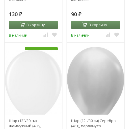
130
90
₽
₽
В корзину
В корзину
В наличии
В наличии
УЖЕ С HI-FLOAT
УЖЕ С HI-FLOAT
Шар (12''/30 см)
Шар (12''/30 см) Серебро
Жемчужный (406),
(481), перламутр