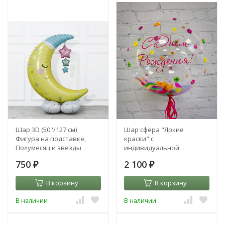
Шар 3D (50''/127 см)
Шар сфера "Яркие
Фигура на подставке,
краски" с
Полумесяц и звезды
индивидуальной
надписью
750
2 100
₽
₽
В корзину
В корзину
В наличии
В наличии