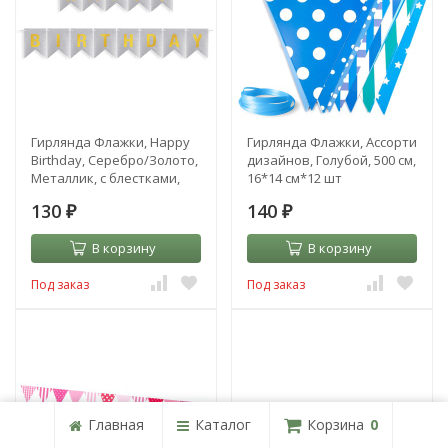
Гирлянда Флажки, Happy
Гирлянда Флажки, Ассорти
Birthday, Серебро/Золото,
дизайнов, Голубой, 500 см,
Металлик, с блестками,
16*14 см*12 шт
350 см, 17*12 см
130
140
₽
₽
В корзину
В корзину
Под заказ
Под заказ
Главная
Каталог
Корзина
0