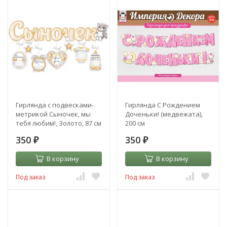
Гирлянда с подвесками-
Гирлянда С Рождением
метрикой Сыночек, мы
Доченьки! (медвежата),
тебя любим!, Золото, 87 см
200 см
350
350
₽
₽
В корзину
В корзину
Под заказ
Под заказ