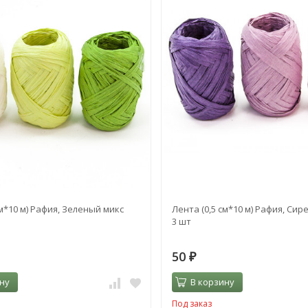
см*10 м) Рафия, Зеленый микс
Лента (0,5 см*10 м) Рафия, Сир
3 шт
50
₽
ну
В корзину
Под заказ