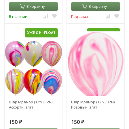
В корзину
В корзину
В наличии
Под заказ
УЖЕ С HI-FLOAT
УЖЕ С HI-FLOAT
Шар Мрамор (12''/30 см)
Шар Мрамор (12''/30 см)
Ассорти, агат
Розовый, агат
150
150
₽
₽