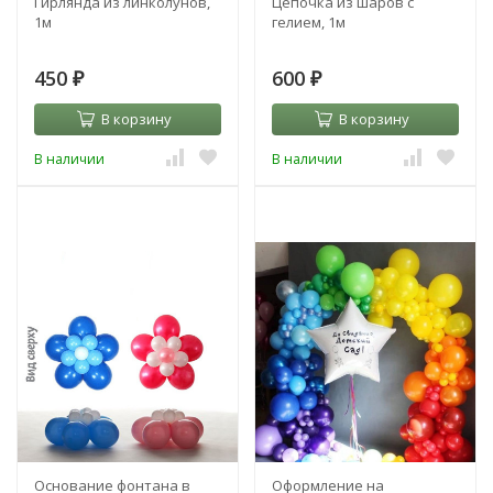
Гирлянда из линколунов,
Цепочка из шаров с
1м
гелием, 1м
450
600
₽
₽
В корзину
В корзину
В наличии
В наличии
Основание фонтана в
Оформление на