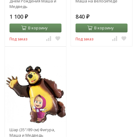
Днём Рождения Маша и
Маша на велосипеде
Медведь
1 100
840
₽
₽
В корзину
В корзину
Под заказ
Под заказ
Шар (35"/89 см) Фигура,
Маша и Медведь